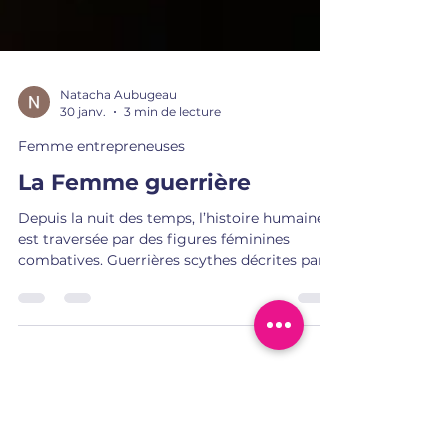
Natacha Aubugeau
30 janv.
3 min de lecture
Femme entrepreneuses
La Femme guerrière
Depuis la nuit des temps, l’histoire humaine
est traversée par des figures féminines
combatives. Guerrières scythes décrites par
Hérodote, femmes samouraïs comme Tomoe
Gozen, reines stratèges telles qu’Artemis
d’Halicarnasse ou Nzinga du Ndongo,
amazones mythologiques évoquées dans
L’Iliade, ou encore femmes berbères et
touareg prenant place dans l’organisation
sociale et guerrière. Ces récits — entre faits