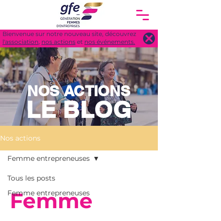
Bienvenue sur notre nouveau site, découvrez
l'association
,
nos actions
et
nos événements.
NOS ACTIONS
LE BLOG
Nos actions
Femme entrepreneuses
Tous les posts
Femme
Femme entrepreneuses