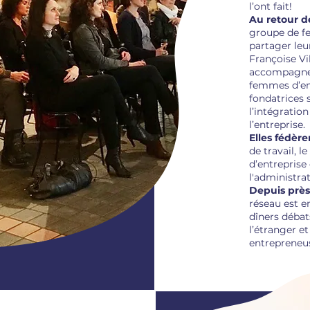
l’ont fait!
Au retour d
groupe de f
partager leur
Françoise Vil
accompagne d
femmes d’ent
fondatrices s
l’intégratio
l’entreprise.
Elles fédèr
de travail, l
d’entreprise
l'administrat
Depuis près
réseau est e
dîners débats
l’étranger e
entrepreneu