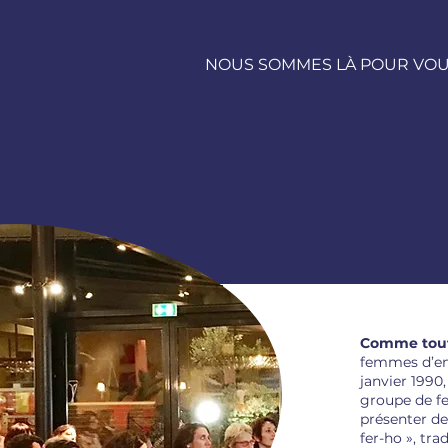
NOUS SOMMES LÀ POUR VOU
Comme toute
femmes d’en
janvier 1990,
groupe de f
présenter de
fer-ho », tra