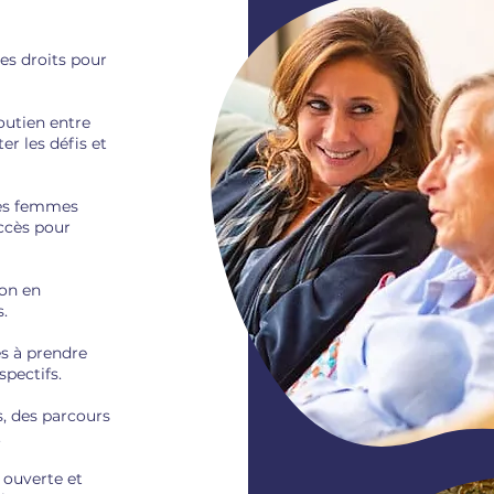
es droits pour
soutien entre
 les défis et
les femmes
uccès pour
ion en
s.
s à prendre
spectifs.
s, des parcours
.
 ouverte et