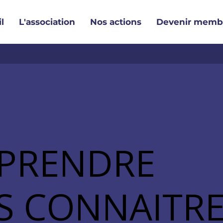
l
L'association
Nos actions
Devenir memb
PRENDRE
PRENDRE
S CONNAITR
S CONNAITR