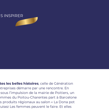
S INSPIRER
s les belles histoires
, celle de Génération
treprises démarre par une rencontre. En
 sous l’impulsion de la mairie de Poitiers, un
emmes du Poitou-Charentes part à Barcelone
s produits régionaux au salon « La Dona pot
duisez Les femmes peuvent le faire. Et elles