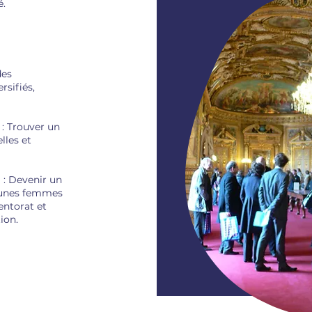
é.
des
rsifiés,
: Trouver un
lles et
n
: Devenir un
jeunes femmes
entorat et
ion.