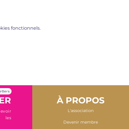
ies fonctionnels.
etters
R​
​À PROPOS
L'association
evoir
r les
Devenir membre