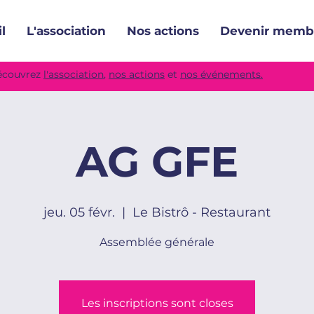
l
L'association
Nos actions
Devenir memb
découvrez
l'association
,
nos actions
et
nos événements.
AG GFE
jeu. 05 févr.
  |  
Le Bistrô - Restaurant
Assemblée générale
Les inscriptions sont closes